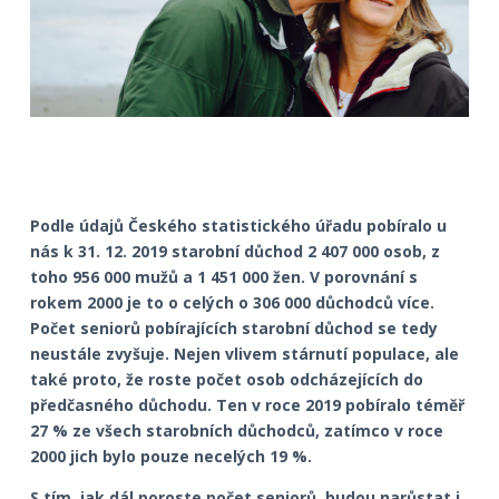
Podle údajů Českého statistického úřadu pobíralo u
nás k 31. 12. 2019 starobní důchod 2 407 000 osob, z
toho 956 000 mužů a 1 451 000 žen. V porovnání s
rokem 2000 je to o celých o 306 000 důchodců více.
Počet seniorů pobírajících starobní důchod se tedy
neustále zvyšuje. Nejen vlivem stárnutí populace, ale
také proto, že roste počet osob odcházejících do
předčasného důchodu. Ten v roce 2019 pobíralo téměř
27 % ze všech starobních důchodců, zatímco v roce
2000 jich bylo pouze necelých 19 %.
S tím, jak dál poroste počet seniorů, budou narůstat i