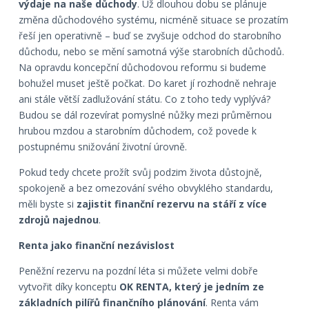
výdaje na naše důchody
. Už dlouhou dobu se plánuje
změna důchodového systému, nicméně situace se prozatím
řeší jen operativně – buď se zvyšuje odchod do starobního
důchodu, nebo se mění samotná výše starobních důchodů.
Na opravdu koncepční důchodovou reformu si budeme
bohužel muset ještě počkat. Do karet jí rozhodně nehraje
ani stále větší zadlužování státu. Co z toho tedy vyplývá?
Budou se dál rozevírat pomyslné nůžky mezi průměrnou
hrubou mzdou a starobním důchodem, což povede k
postupnému snižování životní úrovně.
Pokud tedy chcete prožít svůj podzim života důstojně,
spokojeně a bez omezování svého obvyklého standardu,
měli byste si
zajistit finanční rezervu na stáří z více
zdrojů najednou
.
Renta jako finanční nezávislost
Peněžní rezervu na pozdní léta si můžete velmi dobře
vytvořit díky konceptu
OK RENTA, který je jedním ze
základních pilířů finančního plánování
. Renta vám