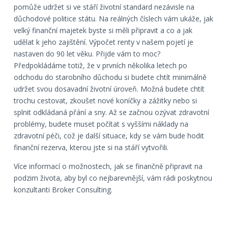
pomůže udržet si ve stáří životní standard nezávisle na
důchodové politice státu. Na reálných číslech vám ukáže, jak
velký finanční majetek byste si měli připravit a co a jak
udělat k jeho zajištění. Výpočet renty v našem pojetí je
nastaven do 90 let věku. Přijde vám to moc?
Předpokládáme totiž, že v prvních několika letech po
odchodu do starobního důchodu si budete chtít minimálně
udržet svou dosavadní životní úroveň. Možná budete chtít
trochu cestovat, zkoušet nové koníčky a zážitky nebo si
splnit odkládaná přání a sny. Až se začnou ozývat zdravotní
problémy, budete muset počítat s vyššími náklady na
zdravotní péči, což je další situace, kdy se vám bude hodit
finanční rezerva, kterou jste si na stáří vytvořili.
Více informací o možnostech, jak se finančně připravit na
podzim života, aby byl co nejbarevnější, vám rádi poskytnou
konzultanti Broker Consulting.