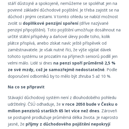
stáří důstojně a spokojeně, nemůžeme se spoléhat jen na
povinné základní důchodové pojištění. Je třeba zajistit se na
důchod i jinými cestami. V tomto ohledu se nabízí možnost
zvolit si
doplňkové penzijní spoření
(dříve nazývané
penzijní připojištění). Toto pojištění umožňuje dosáhnout na
určité státní příspěvky a daňové úlevy podle toho, kolik
plátce přispívá, anebo získat navíc ještě příspěvek od
zaměstnavatele. Je však nutné říci, že výše výplat dávek
tohoto systému se prozatím na příjmech seniorů podílí jen
velmi málo. Lidé si dnes
na penzi spoří průměrně 2,5 %
ze své mzdy, což je samozřejmě nedostatečné
. Podle
doporučení odborníků by to mělo být zhruba 5 až 10 %.
Na co se připravit
Stávající důchodový systém není z dlouhodobého pohledu
udržitelný. ČSÚ odhaduje, že
v roce 2050 bude v Česku o
milion penzistů starších 65 let více než dnes
. Zároveň
se postupně prodlužuje průměrná délka života. Je naprosto
jasné, že
příjmy z důchodového pojištění nepokryjí