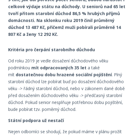
celkové výdaje státu na důchody. U seniorů nad 65 let
tvoří přitom starobní důchod 86,5 % hrubých příjmů
domácnosti. Na sklonku roku 2019 činil průměrný
důchod 13 487 Kč, přičemž muži pobírali průměrně 14
807 Kč a ženy 12 292 Kč.
Kritéria pro čerpání starobního důchodu
Od roku 2019 je vedle dosažení důchodového věku
podmínkou
mít odpracovaných 35 let
a také
mít
dostatečnou dobu hrazené sociální pojištění
. Plný
starobní důchod lze pobírat buď po dosažení důchodového
věku -> řádný starobní důchod, nebo v zákonem dané době
před dosažením důchodového věku -> předčasný starobní
důchod. Pokud senior nesplňuje potřebnou dobu pojištění,
bude pobírat tzv. poměrný důchod.
Státní podpora už nestačí
Nejen odborníci se shodují, že pokud máme v plánu prožít